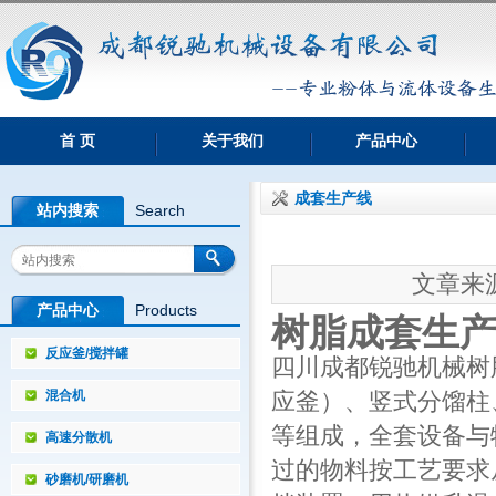
首 页
关于我们
产品中心
成套生产线
站内搜索
Search
文章来源：
产品中心
Products
树脂成套生
反应釜/搅拌罐
四川成都锐驰机械
树
混合机
应釜）、竖式分馏柱
等组成，全套设备与
高速分散机
过的物料按工艺要求
砂磨机/研磨机