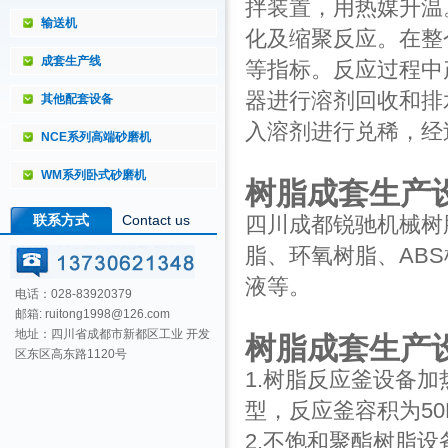
拌装置，用热媒升温
输送机
化及缩聚反应。在整
成套生产线
等指标。反应过程中
器进行溶剂回收和排
其他配套设备
入溶剂进行兑稀，经
NCE系列高端砂磨机
WM系列卧式砂磨机
树脂成套生产
联系方式
Contact us
四川成都锐驰机械
树
脂、环氧树脂、AB
液等。
电话：028-83920379
邮箱: ruitong1998@126.com
地址：四川省成都市新都区工业 开发
树脂成套生产
区东区高东路1120号
1.树脂反应釜设备
型，反应釜容积为50L
2.不饱和聚酯树脂