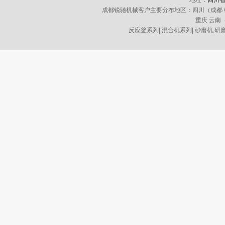
地址：
四川省
成都锐驰机械客户主要分布地区：四川（成都 绵阳 
重庆 云南
反应釜系列
|
混合机系列
|
砂磨机,研