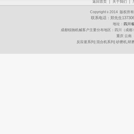
返回首页
|
关于我们
|
Copyright﹫2014 
联系电话：郑先生13730621
地址：
四川省
成都锐驰机械客户主要分布地区：四川（成都 绵阳 
重庆 云南
反应釜系列
|
混合机系列
|
砂磨机,研