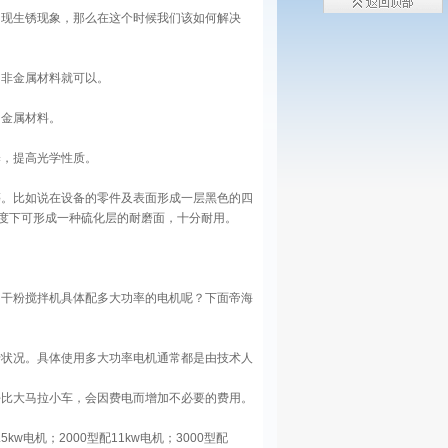
出现生锈现象，那么在这个时候我们该如何解决
的非金属材料就可以。
的金属材料。
泽，提高光学性质。
等。比如说在设备的零件及表面形成一层黑色的四
温度下可形成一种硫化层的耐磨面，十分耐用。
的干粉搅拌机具体配多大功率的电机呢？下面帝海
转状况。具体使用多大功率电机通常都是由技术人
好比大马拉小车，会因费电而增加不必要的费用。
5kw电机；2000型配11kw电机；3000型配