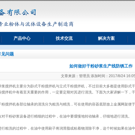
产品中心
技术交流
解决方案
常见问题
如何做好干粉砂浆生产线防锈工作
文章来源：管理员 添加时间：2017/8/24 16:05
砂浆搅拌机主要分为卧式干粉搅拌机与立式干粉搅拌机，不过目前大多都是使用卧式
粉搅拌机中有着至关重要的作用，一定要定期对其进行清洗。下面为大家讲解一下，
干粉搅拌机各部位轴承的清洗分为粗洗与精洗，可在使用的容器底部放上金属网架便
在对干粉砂浆设备进行精细的过程中，在油中要缓慢地转动轴承，仔细地进行清洗。
进行粗洗的过程中，在油中使用刷子将润滑脂或粘着物清除干净，这个时候如果在油