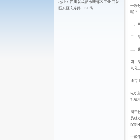
地址：四川省成都市新都区工业 开发
干粉
区东区高东路1120号
呢？
一、
二、
三、
四、
氧化
通过
电机
机械
因干
员经
配到
一般干