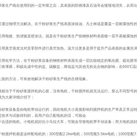
砂浆生产线在使用到的一定年限之后，其表面的防锈漆及石油等会慢慢地消失，从而
可通过物理方法解决。在干粉砂浆生产线表面涂抹油、凡士林或是覆盖一层耐腐蚀性
采用电镀、热浸镀及喷涂法。就是在干粉砂浆生产线钢铁材料表面镀一层不易被腐蚀
采用真空蒸发法对其零部件进行真空加热。该方法更多是用于提升产品表面的金属光
采用化学方法，在干粉砂浆设备的钢铁材料表面生成一层比较稳定的氧化膜、硫化膜
三铁薄膜，和硫化成中性的盐、碳酸盐，降低盐与其他无机化合物的影响，在600℃
上面的方法，可有效地解决干粉砂浆生产线的生锈现象。
就相当于干粉砂浆搅拌机的心脏，没有电机，干粉搅拌机就无法运行。那么不同型号
就为大家详细介绍下：
粉砂浆设备是由电机带动运行的，因此电机大小直接影响到搅拌机的生产率及正常运
过技术与试验得到的，若用户自己配电机的话，可能会
不合适的电机。小电机就好比小马拉大车，可能会导致电机带不动设备；而大电机就
粉搅拌机都是这样配电机的：300型配2.2kw电机；500型配5.5kw电机；1000型配7.