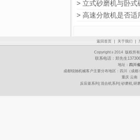
> 立式砂磨机与卧
> 高速分散机是否
返回首页
|
关于我们
|
Copyright﹫2014 
联系电话：郑先生13730621
地址：
四川省
成都锐驰机械客户主要分布地区：四川（成都 绵阳 
重庆 云南
反应釜系列
|
混合机系列
|
砂磨机,研